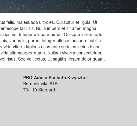
felis, malesuada ultricies. Curabitur et ligula. Ut
lentesque facilisis. Nulla imperdiet sit amet magna.
 ac ipsum. Integer aliquam purus. Quisque lorem tortor
uis, varius in, purus. Integer ultrices posuere cubilia
gravida vitae, dapibus risus ante sodales lectus blandit
gravida ullamcorper quam. Nullam viverra consectetuer.
l risus. Sed vel lectus. Ut sagittis, ipsum dolor quam.
PRO-Admin Puchała Krzysztof
Bornholmska 81B
73-110 Stargard