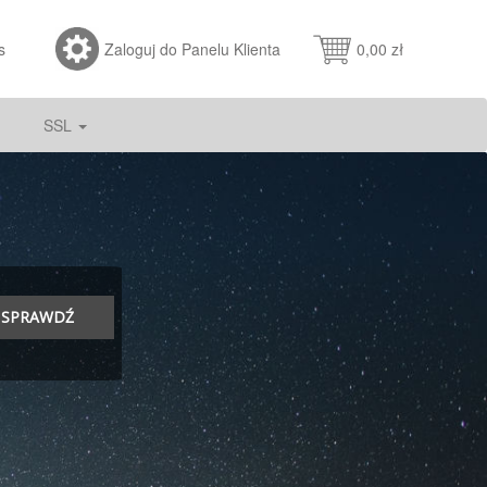
s
Zaloguj do Panelu Klienta
0,00 zł
SSL
SPRAWDŹ