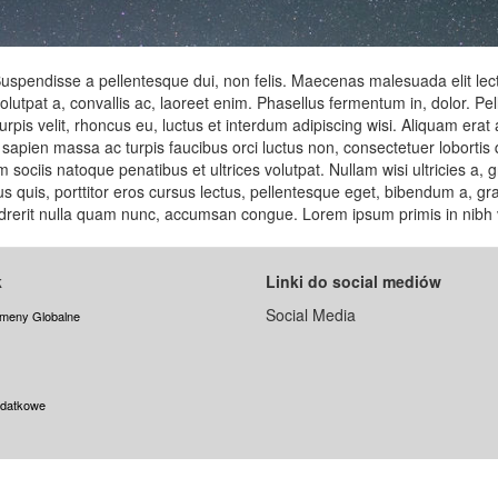
pendisse a pellentesque dui, non felis. Maecenas malesuada elit lectus 
lutpat a, convallis ac, laoreet enim. Phasellus fermentum in, dolor. Pel
is velit, rhoncus eu, luctus et interdum adipiscing wisi. Aliquam erat
m sapien massa ac turpis faucibus orci luctus non, consectetuer lobortis q
 sociis natoque penatibus et ultrices volutpat. Nullam wisi ultricies a, 
bus quis, porttitor eros cursus lectus, pellentesque eget, bibendum a, 
ndrerit nulla quam nunc, accumsan congue. Lorem ipsum primis in nibh ve
k
Linki do social mediów
Social Media
meny Globalne
odatkowe