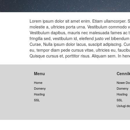
Lorem ipsum dolor sit amet enim. Etiam ullamcorper. Sus
molestie a, ultricies porta urna. Vestibulum commodo vo
Vestibulum dapibus, mauris nec malesuada fames ac turp
fringilla sed, vestibulum id, eleifend justo vel bibendu
Curae, Nulla ipsum dolor lacus, suscipit adipiscing. Cum
eu, tempor diam pede cursus vitae, ultricies eu, fauci
Quisque cursus et, porttitor risus. Aliquam sem. In he
Menu
Cenni
Home
Nowe Do
Domeny
Domeny
Hosting
Hosting
SSL
SSL
Usługi d